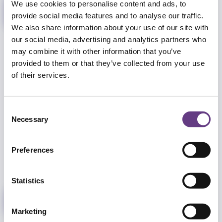
We use cookies to personalise content and ads, to
provide social media features and to analyse our traffic.
We also share information about your use of our site with
our social media, advertising and analytics partners who
TachoSAFE WEB
may combine it with other information that you’ve
provided to them or that they’ve collected from your use
Informații generale despre serviciile web, gestionarea șoferilor și a
of their services.
vehiculelor, rapoarte, caracteristici, înregistrarea și autentificarea
utilizatorilor.
Consent
Necessary
Suport
Selection
Preferences
Statistics
Marketing