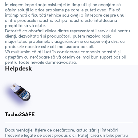
Înțelegem importanța asistenței în timp util și ne angajăm să
găsim soluții la orice probleme pe care le puteți avea. Fie că
întâmpinați dificultăți tehnice sau aveți o întrebare despre unul
dintre produsele noastre, echipa noastră este întotdeauna
pregătită să vă ajute.
Datorită colaborării zilnice dintre reprezentanții serviciului pentru
clienți, dezvoltatori și producători, putem rezolva rapid
majoritatea problemelor, asigurându-ne că experiența dvs. cu
produsele noastre este cât mai ușoară posibil.
Vă mulțumim că ați luat în considerare compania noastră și
așteptăm cu nerăbdare să vă oferim cel mai bun suport posibil
pentru toate nevoile dumneavoastră.
Helpdesk
Tacho2SAFE
Documentație, fișiere de descărcare, actualizări și întrebări
frecvente legate de acest produs aici. Puteți crea un bilet pentru