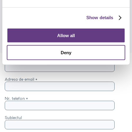
TachoSAFE Lite
Show details
Descărcarea fișierelor aferente acestei aplicații desktop, manualul
de utilizare, informații despre configurarea TachoSafe Lite.
Allow all
Suport
Deny
Numele întreg *
Adresa de email *
Nr. telefon *
Subiectul